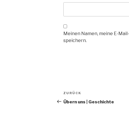
Meinen Namen, meine E-Mail-
speichern.
Beitrags-
Vorheriger
ZURÜCK
Navigation
Beitrag
Übern uns | Geschichte