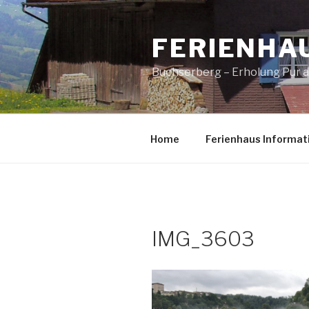
Zum
Inhalt
FERIENHA
springen
Buchserberg – Erholung Pur a
Home
Ferienhaus Informat
IMG_3603